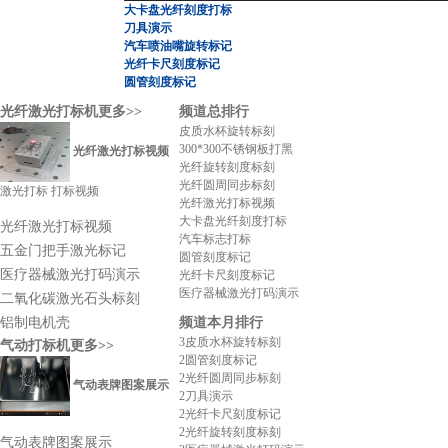
大卡盘光纤刻度打标
刀具演示
汽车喷油嘴旋转标记
光纤卡尺刻度标记
圆管刻度标记
光纤激光打标机
更多>>
频道总排行
皮质水杯旋转标刻
300*300不锈钢板打黑
光纤激光打标视频
光纤旋转刻度标刻
光纤圆周同步标刻
激光打标 打标视频
光纤激光打标视频
大卡盘光纤刻度打标
光纤激光打标视频
汽车标志打标
五金门把手激光标记
圆管刻度标记
医疗器械激光打码演示
光纤卡尺刻度标记
医疗器械激光打码演示
二氧化碳激光石头标刻
铝制电机壳
频道本月排行
3
皮质水杯旋转标刻
气动打标机
更多>>
2
圆管刻度标记
2
光纤圆周同步标刻
气动表牌图案展示
2
刀具演示
2
光纤卡尺刻度标记
2
光纤旋转刻度标刻
气动表牌图案展示