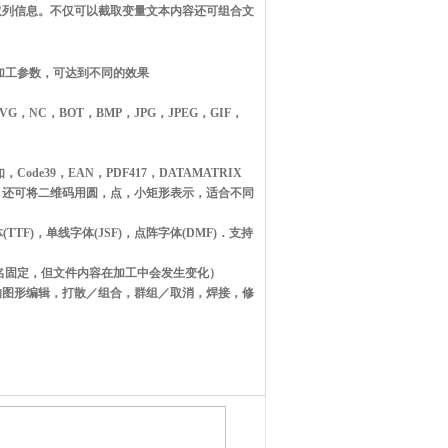
取列信息。不仅可以截取变量文本内容还可组合文
的加工参数，可达到不同的效果
SVG，NC，BOT，BMP，JPG，JPEG，GIF，
ode39，EAN，PDF417，DATAMATRIX
，还可将二维码用圆，点，小矩形表示，适合不同
(TTF)，单线字体(JSF)，点阵字体(DMF)．支持
件名固定，但文件内容在加工中会发生变化）
的图形编辑，打散／组合，群组／取消，焊接，修