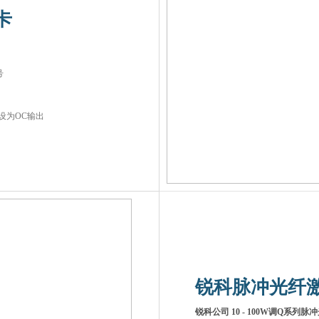
卡
传输接口
信号
出激光控制信号
两个
TTL
输出口可设为OC输出
 是
 是
锐科脉冲光纤
锐科公司 10 - 100W调Q系