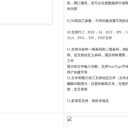
讯，网口通讯，还可从任意数据库中读
本内容
9.256层加工参数：不同对象设置不同
10.支持PLT，DXF，AI．DST，JPC，
TGA，PNG，TIF，TIFF文件
11.支持30余种一维条码和二维条码，例如，C
等。还支持自定义条码，满足特殊需要
工件
强大的文件输入功能，支持TrueType字体
用户自建字库
12.文本和图片加工支持动态文件（文
编辑功能强大：任意的曲线文本，任意
剪，交叉等等
13.多语言支持，轻松本地化