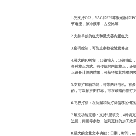
1.光支持C02，YAG和SPI等激光器和
节电流，脉冲频率，占空比等
2.支持单独的红光和激光器内置红光
3.密码控制，可防止参数被随意修改
4.强大的IO控制，16路输入，16路输
多种校正方式。有传统的内部校正，还
正设备计算的结果，可获得极其精准的
5.支持扩展轴功能，可带两路电机。有
的，可双轴拼图打标，可在戒指内部打
6.飞行打标：在防漏和防打标偏移的情
7.填充功能完善：支持3层填充，4种
边距，间距等参数，达到更好的加工效
8.强大的变量文本功能：日期，时间，usb