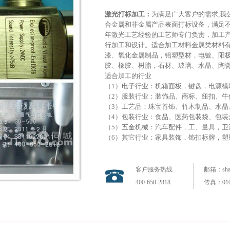
激光打标加工：
为满足广大客户的需求,我
合金属和非金属产品表面打标设备，满足
年激光工艺经验的工艺师专门负责，加工
行加工和设计。适合加工材料金属类材料
漆、氧化金属制品，铝塑型材，电镀、阳
胶、橡胶、树脂，石材、玻璃、水晶、陶
适合加工的行业
（1）电子行业：机箱面板，键盘，电源模
（2）服装行业：装饰品、商标、纽扣、牛
（3）工艺品：珠宝首饰、竹木制品、水晶
（4）包装行业：食品、医药包装袋、包装
（5）五金机械：汽车配件，工、量具，卫
（6）其它行业：家具装饰，饰扣标牌，塑
我们郑重向您承诺：
客户服务热线
邮箱：shan
400-650-2818
传真：010-
◆免费为客户设计、排版、打样，直到满
◆保证加工质量。若出现质量问题，我们
◆保证加工时间。在双方协商的期限内，
个性定制
◆保证价格公平合理。在同行中保持低价
◆长期在我公司加工的客户和加工量大的