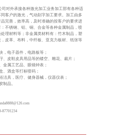
公司对外承接各种激光加工业务加工部有各种适
不同客户的激光，气动刻字加工要求。加工由多
产品完善，效率高，及时准确的按客户的要求进
有：不锈钢、铝、铜、合金等各种金属制品，喷
极处理材料等；非金属类材料有：竹木制品，塑
瓷，皮革、布料，中纤板、亚克力板材、纸张等
块，电子器件，电路板等；
仔、皮鞋皮具用品等的镂空、雕花、裁片；
、金属工艺品、眼镜钟表；
盒、酒盒等打标喷码；
浴洁具，医疗、健身器械，仪器仪表；
胶制品。
da8888@126.com
87701234
意为止。
不仅赔礼道歉，而且赔偿经济损失。
按时按量加工好，附近地区可送货。
免费打样
位。计价方式可按时或按件，由您选。
客户，享受相应优惠。